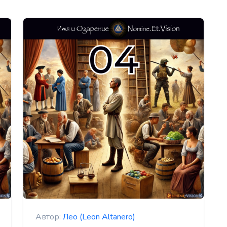
Автор:
Лео (Leon Altanero)