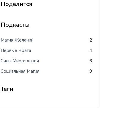
Поделится
Подкасты
Магия Желаний
2
Первые Врата
4
Силы Мироздания
6
Социальная Магия
9
Теги